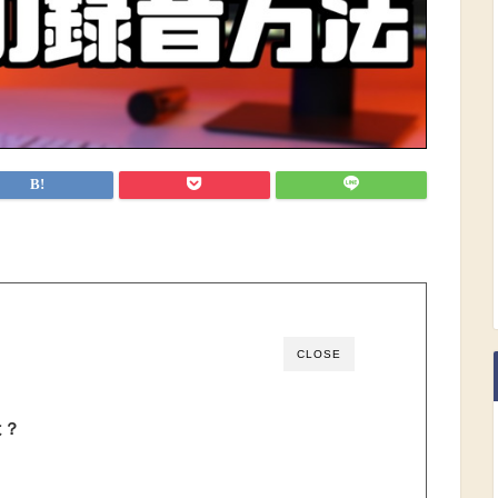
CLOSE
は？