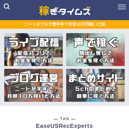
ニートがブログ歴半年で月収10万円稼いだ話
― TAG ―
EaseUSRecExperts