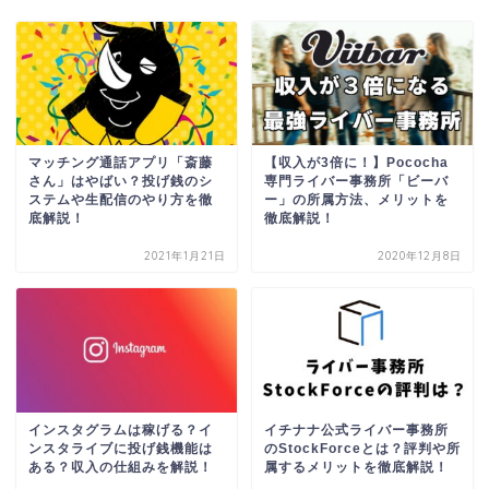
マッチング通話アプリ「斎藤
【収入が3倍に！】Pococha
さん」はやばい？投げ銭のシ
専門ライバー事務所「ビーバ
ステムや生配信のやり方を徹
ー」の所属方法、メリットを
底解説！
徹底解説！
2021年1月21日
2020年12月8日
インスタグラムは稼げる？イ
イチナナ公式ライバー事務所
ンスタライブに投げ銭機能は
のStockForceとは？評判や所
ある？収入の仕組みを解説！
属するメリットを徹底解説！