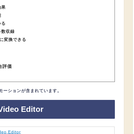
効果
能
いる
多数収録
式に変換できる
総合評価
モーションが含まれています。
eo Editor
eo Editor