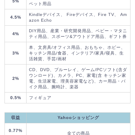
5%
ペット用品
Kindleデバイス、 Fireデバイス、Fire TV、 Am
4.5%
azon Echo
DIY用品、産業・研究開発用品、ベビー・マタニ
4%
ティ用品、スポーツ&アウトドア用品、ギフト券
本、文房具/オフィス用品、おもちゃ、ホビー、
3%
キッチン用品/食器、インテリア/家具/寝具、生
活雑貨、手芸/画材
CD、DVD、ブルーレイ、ゲーム/PCソフト(含ダ
ウンロード)、カメラ、PC、家電(含 キッチン家
2%
電、生活家電、理美容家電など)、カー用品・バ
イク用品、腕時計、楽器
0.5%
フィギュア
収益
Yahooショッピング
0.77%
全ての商品