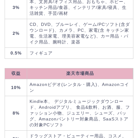
本、文房具/オフィス用品、おもちゃ、ホビー、
3%
キッチン用品/食器、インテリア/家具/寝具、生
活雑貨、手芸/画材
CD、DVD、ブルーレイ、ゲーム/PCソフト(含ダ
ウンロード)、カメラ、PC、家電(含 キッチン家
2%
電、生活家電、理美容家電など)、カー用品・バ
イク用品、腕時計、楽器
0.5%
フィギュア
収益
楽天市場商品
Amazonビデオ(レンタル・購入)、Amazonコイ
10%
ン
Kindle本、 デジタルミュージックダウンロー
ド、Androidアプリ、 食品&飲料、お酒、服、フ
8%
ァッション小物、ジュエリー、シューズ、バッ
グ、Amazonパントリー対象商品、SaaSストア
の対象PCソフト
ドラッグストア・ビューティー用品、コスメ、